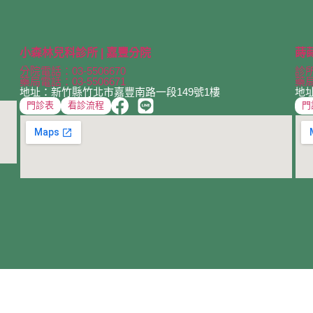
小森林兒科診所 | 嘉豐分院
蒔
分院電話：03-5506670
診所
藥局電話：03-5506671
藥局
地址：新竹縣竹北市嘉豐南路一段149號1樓
地
門診表
看診流程
門