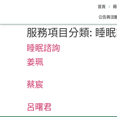
首頁
蒔
公告與活
服務項目分類:
睡眠
睡眠諮詢
姜珮
蔡宸
呂曙君