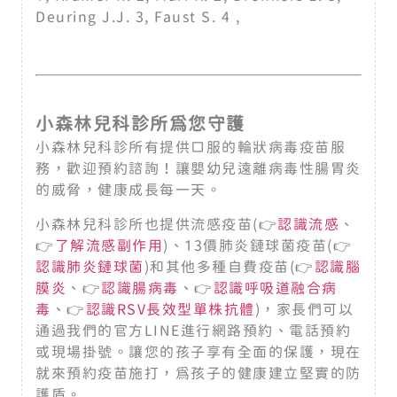
Deuring J.J. 3, Faust S. 4 ,
小森林兒科診所為您守護
小森林兒科診所有提供口服的輪狀病毒疫苗服
務，歡迎預約諮詢！讓嬰幼兒遠離病毒性腸胃炎
的威脅，健康成長每一天。
小森林兒科診所也提供流感疫苗(👉
認識流感
、
👉
了解流感副作用
)、13價肺炎鏈球菌疫苗(👉
認識肺炎鏈球菌
)和其他多種自費疫苗(👉
認識腦
膜炎
、👉
認識腸病毒
、👉
認識呼吸道融合病
毒
、👉
認識RSV長效型單株抗體
)，家長們可以
通過我們的官方LINE進行網路預約、電話預約
或現場掛號。讓您的孩子享有全面的保護，現在
就來預約疫苗施打，為孩子的健康建立堅實的防
護盾。