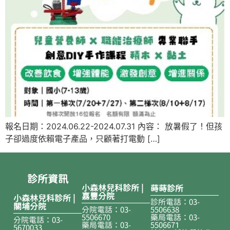
報名日期：2024.06.22-2024.07.31 內容： 放暑假了！但孩
子卻過度依賴電子產品，只顧著打電動 […]
診所資訊
小森林兒科診所 |
蒔蒔診所
嘉豐分院
小森林兒科診所 |
診所電話：03-
關埔分院
分院電話：03-
5506638
5506670
藥局電話：03-
分院電話：03-
藥局電話：03-
5506671
5670033