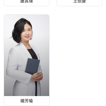
康其瑋
王依菱
楊芳瑜