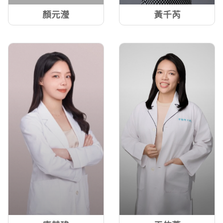
顏元瀅
黃千芮