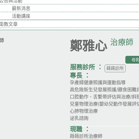
公告與活動
最新消息
活動講座
衛教文章
治療師
鄭雅心
母
服務診所 ：
蒔蒔診所
專長 ：
孕產婦健康照護與運動指導
高危險新生兒發展照護/餵食困難
口腔動作、舌繫帶評估與治療/斜
兒童物理治療(嬰幼兒動作發展評估
心肺物理治療
泌乳諮詢
現職 ：
蒔蒔診所治療師