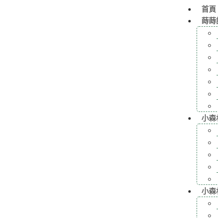
首頁
蒔蒔
小森
小森