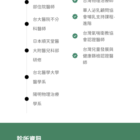
台灣物理治療師
部住院醫師
華人泌乳顧問協
會哺乳支持課程-
台大醫院不分
進階
科醫師
台灣氣喘衛教協
會認證醫師
日本順天堂醫
台灣兒童發展與
大附醫兒科部
健康篩檢認證醫
研修
師
台北醫學大學
醫學系
陽明物理治療
學系
診所資訊