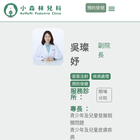
預約掛號
副院
吳璨
長
妤
疫苗注射
疾病處理
預防保健
服務診
關埔
所 ：
分院
專長 ：
青少年及兒童發展相
關問題
青少年及兒童皮膚疾
病