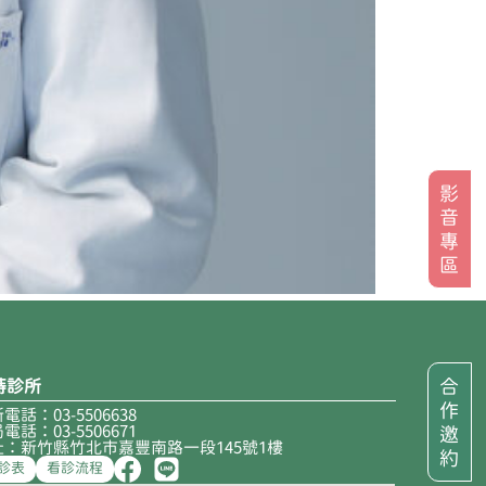
影
音
專
區
合
蒔診所
作
電話：03-5506638
電話：03-5506671
邀
址：新竹縣竹北市嘉豐南路一段145號1樓
約
診表
看診流程