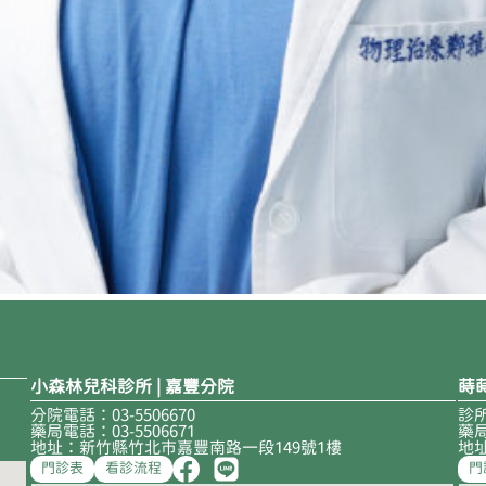
小森林兒科診所 | 嘉豐分院
蒔
分院電話：03-5506670
診所
藥局電話：03-5506671
藥局
地址：新竹縣竹北市嘉豐南路一段149號1樓
地
門診表
看診流程
門