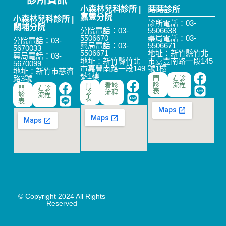
診所資訊
小森林兒科診所 |
蒔蒔診所
嘉豐分院
小森林兒科診所 |
診所電話：03-
關埔分院
分院電話：03-
5506638
5506670
藥局電話：03-
分院電話：03-
藥局電話：03-
5506671
5670033
5506671
地址：新竹縣竹北
藥局電話：03-
地址：新竹縣竹北
市嘉豐南路一段145
5670099
市嘉豐南路一段149
號1樓
地址：新竹市慈濟
號1樓
路3號
門
看診
診
流程
門
看診
門
看診
表
診
流程
診
流程
表
表
© Copyright 2024 All Rights
Reserved